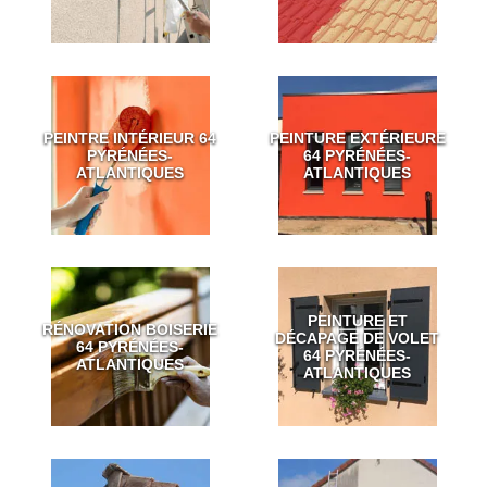
PEINTRE INTÉRIEUR 64
PEINTURE EXTÉRIEURE
PYRÉNÉES-
64 PYRÉNÉES-
ATLANTIQUES
ATLANTIQUES
PEINTURE ET
RÉNOVATION BOISERIE
DÉCAPAGE DE VOLET
64 PYRÉNÉES-
64 PYRÉNÉES-
ATLANTIQUES
ATLANTIQUES