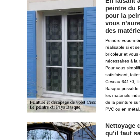
En faisant 
peintre du
pour la pei
vous n’aure
des matériel
Peindre vous-mêm
réalisable si et 
bricoleur et vous
nécessaires à la r
Pour vous simplifi
satisfaisant, fait
Cescau 64170, l’e
Basque possède t
les matériels ind
de la peinture sur
PVC ou en métal.
Nettoyage d
qu’il faut s