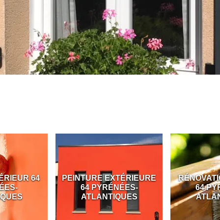
RIEUR 64
PEINTURE EXTÉRIEURE
RÉNOVATION
ES-
64 PYRÉNÉES-
64 PYR
QUES
ATLANTIQUES
ATLANT