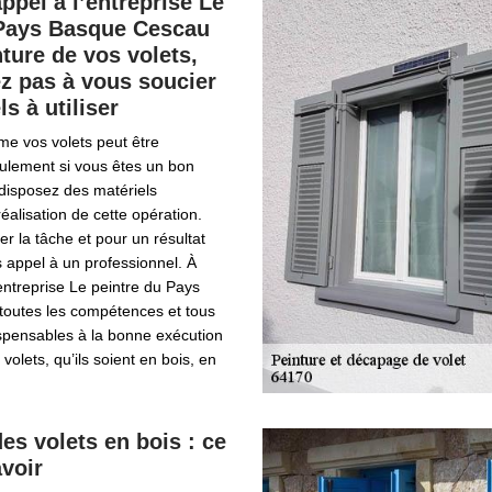
appel à l’entreprise Le
 Pays Basque Cescau
nture de vos volets,
z pas à vous soucier
s à utiliser
e vos volets peut être
seulement si vous êtes un bon
 disposez des matériels
éalisation de cette opération.
er la tâche et pour un résultat
es appel à un professionnel. À
ntreprise Le peintre du Pays
outes les compétences et tous
ispensables à la bonne exécution
 volets, qu’ils soient en bois, en
es volets en bois : ce
avoir