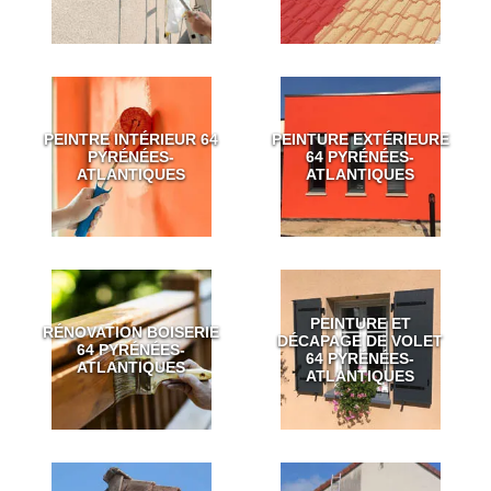
PEINTRE INTÉRIEUR 64
PEINTURE EXTÉRIEURE
PYRÉNÉES-
64 PYRÉNÉES-
ATLANTIQUES
ATLANTIQUES
PEINTURE ET
RÉNOVATION BOISERIE
DÉCAPAGE DE VOLET
64 PYRÉNÉES-
64 PYRÉNÉES-
ATLANTIQUES
ATLANTIQUES