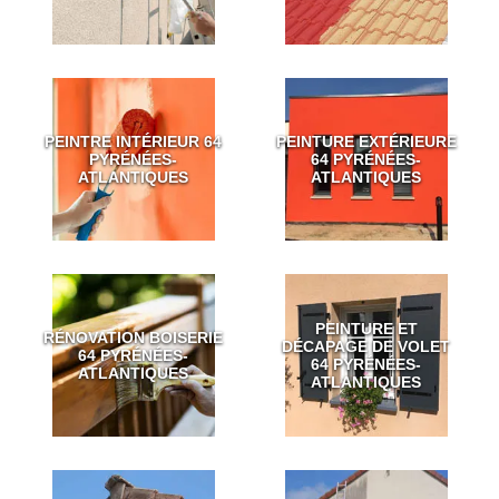
PEINTRE INTÉRIEUR 64
PEINTURE EXTÉRIEURE
PYRÉNÉES-
64 PYRÉNÉES-
ATLANTIQUES
ATLANTIQUES
PEINTURE ET
RÉNOVATION BOISERIE
DÉCAPAGE DE VOLET
64 PYRÉNÉES-
64 PYRÉNÉES-
ATLANTIQUES
ATLANTIQUES