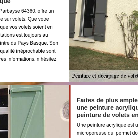
sque
 Parbayse 64360, offre un
re sur volets. Que votre
que vos volets soient en
tations est toujours au
eintre du Pays Basque. Son
 qualité irréprochable sont
res informations, n’hésitez
Faites de plus ampl
une peinture acryliq
peinture de volets e
Une peinture acrylique est 
microporeuse qui permet don