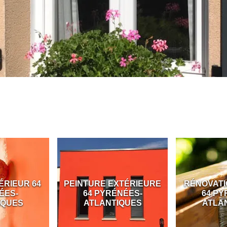
ÉRIEUR 64
PEINTURE EXTÉRIEURE
RÉNOVATI
ÉES-
64 PYRÉNÉES-
64 PY
IQUES
ATLANTIQUES
ATLA