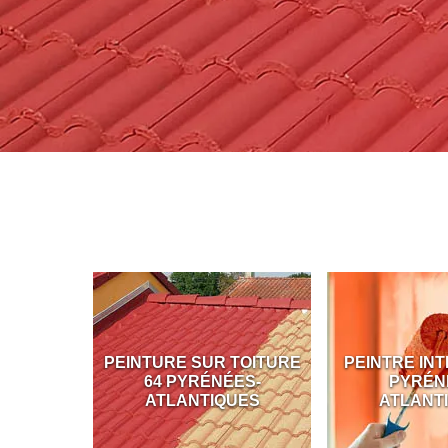
E 64
PEINTURE SUR TOITURE
PEINTRE INTÉRI
64 PYRÉNÉES-
PYRÉNÉES
ATLANTIQUES
ATLANTIQU