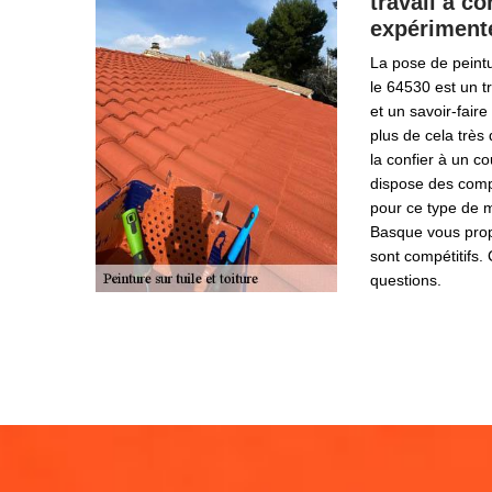
travail à c
expériment
La pose de peintu
le 64530 est un t
et un savoir-faire 
plus de cela très 
la confier à un c
dispose des comp
pour ce type de m
Basque vous prop
sont compétitifs.
questions.