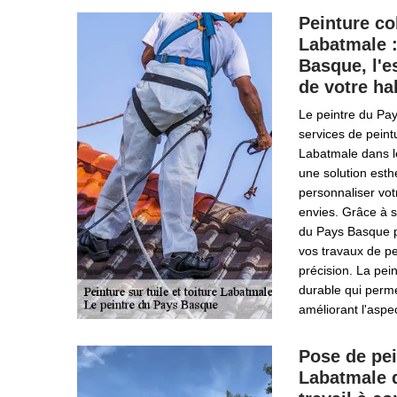
Peinture co
Labatmale :
Basque, l'e
de votre ha
Le peintre du Pa
services de peint
Labatmale dans l
une solution esth
personnaliser vot
envies. Grâce à s
du Pays Basque p
vos travaux de pe
précision. La pei
durable qui perme
améliorant l'aspe
Pose de pei
Labatmale d