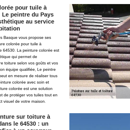
lorée pour tuile à
 Le peintre du Pays
sthétique au service
bitation
ys Basque vous propose ses
ure colorée pour tuile à
e 64530. La peinture colorée est
étique qui permet de
re toiture selon vos goûts et vos
on équipe qualifiée, Le peintre
eut en mesure de réaliser tous
inture colorée avec soin et
nture colorée est une solution
t de protéger vos tuiles tout en
ct visuel de votre maison.
nture sur toiture à
ans le 64530 : un