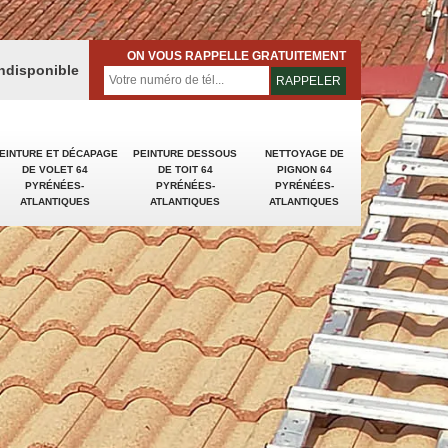
ON VOUS RAPPELLE GRATUITEMENT
indisponible
EINTURE ET DÉCAPAGE
PEINTURE DESSOUS
NETTOYAGE DE
DE VOLET 64
DE TOIT 64
PIGNON 64
PYRÉNÉES-
PYRÉNÉES-
PYRÉNÉES-
ATLANTIQUES
ATLANTIQUES
ATLANTIQUES