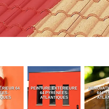
EUR 64
PEINTURE EXTÉRIEURE
RÉNOVATION 
-
64 PYRÉNÉES-
64 PYRÉ
ES
ATLANTIQUES
ATLANTI