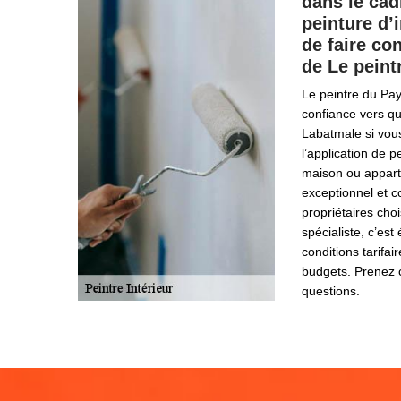
dans le cad
peinture d’i
de faire con
de Le pein
Le peintre du Pa
confiance vers q
Labatmale si vous
l’application de p
maison ou appart
exceptionnel et 
propriétaires cho
spécialiste, c’es
conditions tarifai
budgets. Prenez c
questions.