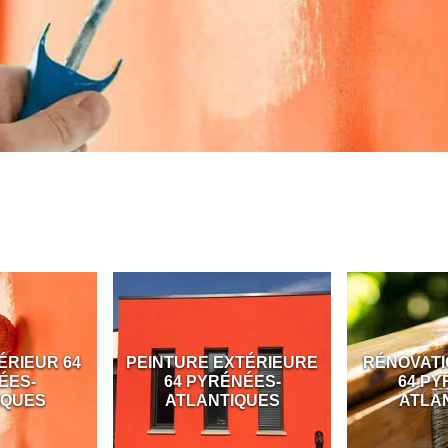
ÉRIEUR 64
PEINTURE EXTÉRIEURE
RÉNOVATI
ÉES-
64 PYRÉNÉES-
64 PY
IQUES
ATLANTIQUES
ATLA