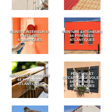
PEINTRE INTÉRIEUR 64
PEINTURE EXTÉRIEURE
PYRÉNÉES-
64 PYRÉNÉES-
ATLANTIQUES
ATLANTIQUES
PEINTURE ET
RÉNOVATION BOISERIE
DÉCAPAGE DE VOLET
64 PYRÉNÉES-
64 PYRÉNÉES-
ATLANTIQUES
ATLANTIQUES