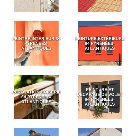
PEINTRE INTÉRIEUR 64
PEINTURE EXTÉRIEURE
PYRÉNÉES-
64 PYRÉNÉES-
ATLANTIQUES
ATLANTIQUES
PEINTURE ET
RÉNOVATION BOISERIE
DÉCAPAGE DE VOLET
64 PYRÉNÉES-
64 PYRÉNÉES-
ATLANTIQUES
ATLANTIQUES