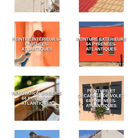
PEINTRE INTÉRIEUR 64
PEINTURE EXTÉRIEURE
PYRÉNÉES-
64 PYRÉNÉES-
ATLANTIQUES
ATLANTIQUES
PEINTURE ET
RÉNOVATION BOISERIE
DÉCAPAGE DE VOLET
64 PYRÉNÉES-
64 PYRÉNÉES-
ATLANTIQUES
ATLANTIQUES