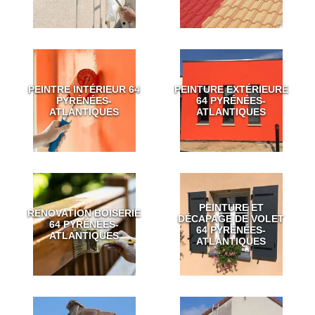
PEINTRE INTÉRIEUR 64
PEINTURE EXTÉRIEURE
PYRÉNÉES-
64 PYRÉNÉES-
ATLANTIQUES
ATLANTIQUES
PEINTURE ET
RÉNOVATION BOISERIE
DÉCAPAGE DE VOLET
64 PYRÉNÉES-
64 PYRÉNÉES-
ATLANTIQUES
ATLANTIQUES