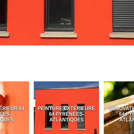
ÉRIEUR 64
PEINTURE EXTÉRIEURE
RÉNOVATI
ÉES-
64 PYRÉNÉES-
64 PY
IQUES
ATLANTIQUES
ATLA