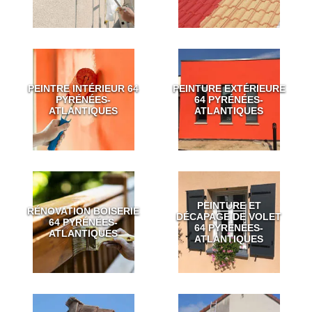
PEINTRE INTÉRIEUR 64
PEINTURE EXTÉRIEURE
PYRÉNÉES-
64 PYRÉNÉES-
ATLANTIQUES
ATLANTIQUES
PEINTURE ET
RÉNOVATION BOISERIE
DÉCAPAGE DE VOLET
64 PYRÉNÉES-
64 PYRÉNÉES-
ATLANTIQUES
ATLANTIQUES