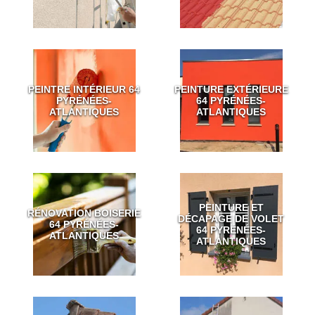
PEINTRE INTÉRIEUR 64
PEINTURE EXTÉRIEURE
PYRÉNÉES-
64 PYRÉNÉES-
ATLANTIQUES
ATLANTIQUES
PEINTURE ET
RÉNOVATION BOISERIE
DÉCAPAGE DE VOLET
64 PYRÉNÉES-
64 PYRÉNÉES-
ATLANTIQUES
ATLANTIQUES