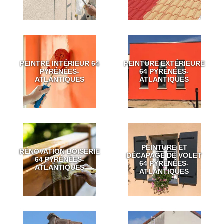
PEINTRE INTÉRIEUR 64
PEINTURE EXTÉRIEURE
PYRÉNÉES-
64 PYRÉNÉES-
ATLANTIQUES
ATLANTIQUES
PEINTURE ET
RÉNOVATION BOISERIE
DÉCAPAGE DE VOLET
64 PYRÉNÉES-
64 PYRÉNÉES-
ATLANTIQUES
ATLANTIQUES