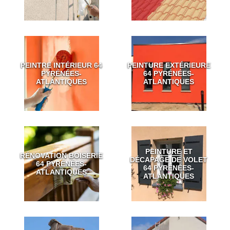
PEINTRE INTÉRIEUR 64
PEINTURE EXTÉRIEURE
PYRÉNÉES-
64 PYRÉNÉES-
ATLANTIQUES
ATLANTIQUES
PEINTURE ET
RÉNOVATION BOISERIE
DÉCAPAGE DE VOLET
64 PYRÉNÉES-
64 PYRÉNÉES-
ATLANTIQUES
ATLANTIQUES