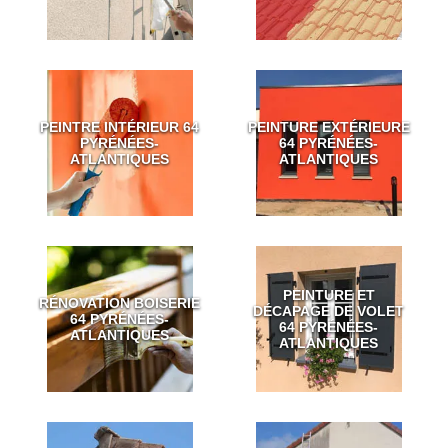
PEINTRE INTÉRIEUR 64
PEINTURE EXTÉRIEURE
PYRÉNÉES-
64 PYRÉNÉES-
ATLANTIQUES
ATLANTIQUES
PEINTURE ET
RÉNOVATION BOISERIE
DÉCAPAGE DE VOLET
64 PYRÉNÉES-
64 PYRÉNÉES-
ATLANTIQUES
ATLANTIQUES