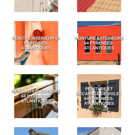
PEINTRE INTÉRIEUR 64
PEINTURE EXTÉRIEURE
PYRÉNÉES-
64 PYRÉNÉES-
ATLANTIQUES
ATLANTIQUES
PEINTURE ET
RÉNOVATION BOISERIE
DÉCAPAGE DE VOLET
64 PYRÉNÉES-
64 PYRÉNÉES-
ATLANTIQUES
ATLANTIQUES