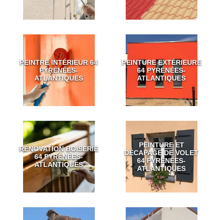
PEINTRE INTÉRIEUR 64
PEINTURE EXTÉRIEURE
PYRÉNÉES-
64 PYRÉNÉES-
ATLANTIQUES
ATLANTIQUES
PEINTURE ET
RÉNOVATION BOISERIE
DÉCAPAGE DE VOLET
64 PYRÉNÉES-
64 PYRÉNÉES-
ATLANTIQUES
ATLANTIQUES