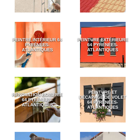
PEINTRE INTÉRIEUR 64
PEINTURE EXTÉRIEURE
PYRÉNÉES-
64 PYRÉNÉES-
ATLANTIQUES
ATLANTIQUES
PEINTURE ET
RÉNOVATION BOISERIE
DÉCAPAGE DE VOLET
64 PYRÉNÉES-
64 PYRÉNÉES-
ATLANTIQUES
ATLANTIQUES