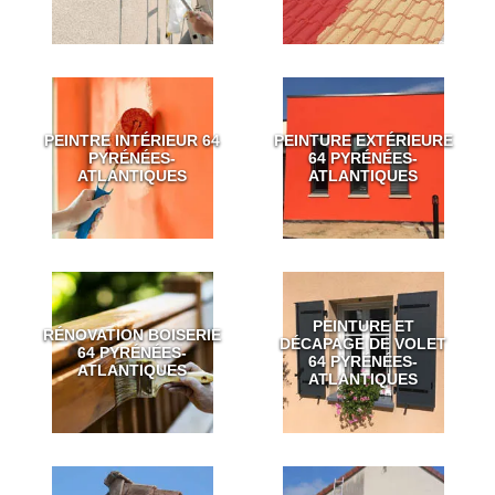
PEINTRE INTÉRIEUR 64
PEINTURE EXTÉRIEURE
PYRÉNÉES-
64 PYRÉNÉES-
ATLANTIQUES
ATLANTIQUES
PEINTURE ET
RÉNOVATION BOISERIE
DÉCAPAGE DE VOLET
64 PYRÉNÉES-
64 PYRÉNÉES-
ATLANTIQUES
ATLANTIQUES