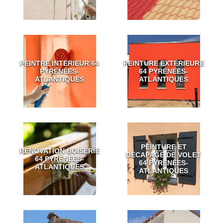
PEINTRE INTÉRIEUR 64
PEINTURE EXTÉRIEURE
PYRÉNÉES-
64 PYRÉNÉES-
ATLANTIQUES
ATLANTIQUES
PEINTURE ET
RÉNOVATION BOISERIE
DÉCAPAGE DE VOLET
64 PYRÉNÉES-
64 PYRÉNÉES-
ATLANTIQUES
ATLANTIQUES