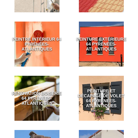
PEINTRE INTÉRIEUR 64
PEINTURE EXTÉRIEURE
PYRÉNÉES-
64 PYRÉNÉES-
ATLANTIQUES
ATLANTIQUES
PEINTURE ET
RÉNOVATION BOISERIE
DÉCAPAGE DE VOLET
64 PYRÉNÉES-
64 PYRÉNÉES-
ATLANTIQUES
ATLANTIQUES