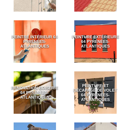
PEINTRE INTÉRIEUR 64
PEINTURE EXTÉRIEURE
PYRÉNÉES-
64 PYRÉNÉES-
ATLANTIQUES
ATLANTIQUES
PEINTURE ET
RÉNOVATION BOISERIE
DÉCAPAGE DE VOLET
64 PYRÉNÉES-
64 PYRÉNÉES-
ATLANTIQUES
ATLANTIQUES