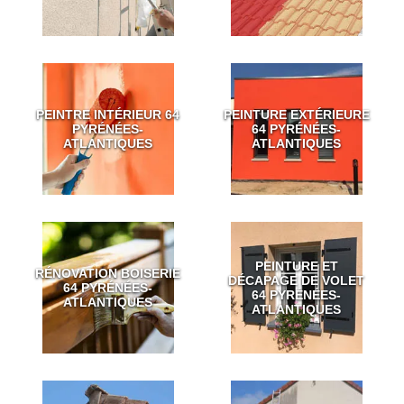
PEINTRE INTÉRIEUR 64
PEINTURE EXTÉRIEURE
PYRÉNÉES-
64 PYRÉNÉES-
ATLANTIQUES
ATLANTIQUES
PEINTURE ET
RÉNOVATION BOISERIE
DÉCAPAGE DE VOLET
64 PYRÉNÉES-
64 PYRÉNÉES-
ATLANTIQUES
ATLANTIQUES