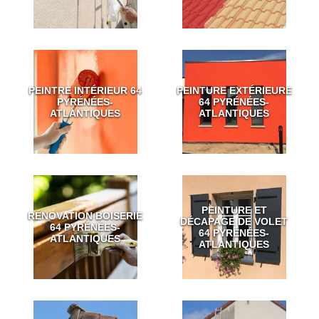
PEINTRE INTÉRIEUR 64
PEINTURE EXTÉRIEURE
PYRÉNÉES-
64 PYRÉNÉES-
ATLANTIQUES
ATLANTIQUES
PEINTURE ET
RÉNOVATION BOISERIE
DÉCAPAGE DE VOLET
64 PYRÉNÉES-
64 PYRÉNÉES-
ATLANTIQUES
ATLANTIQUES