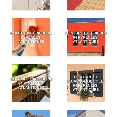
PEINTRE INTÉRIEUR 64
PEINTURE EXTÉRIEURE
PYRÉNÉES-
64 PYRÉNÉES-
ATLANTIQUES
ATLANTIQUES
PEINTURE ET
RÉNOVATION BOISERIE
DÉCAPAGE DE VOLET
64 PYRÉNÉES-
64 PYRÉNÉES-
ATLANTIQUES
ATLANTIQUES