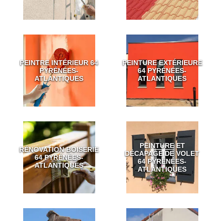
PEINTRE INTÉRIEUR 64
PEINTURE EXTÉRIEURE
PYRÉNÉES-
64 PYRÉNÉES-
ATLANTIQUES
ATLANTIQUES
PEINTURE ET
RÉNOVATION BOISERIE
DÉCAPAGE DE VOLET
64 PYRÉNÉES-
64 PYRÉNÉES-
ATLANTIQUES
ATLANTIQUES