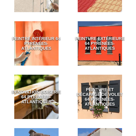
PEINTRE INTÉRIEUR 64
PEINTURE EXTÉRIEURE
PYRÉNÉES-
64 PYRÉNÉES-
ATLANTIQUES
ATLANTIQUES
PEINTURE ET
RÉNOVATION BOISERIE
DÉCAPAGE DE VOLET
64 PYRÉNÉES-
64 PYRÉNÉES-
ATLANTIQUES
ATLANTIQUES