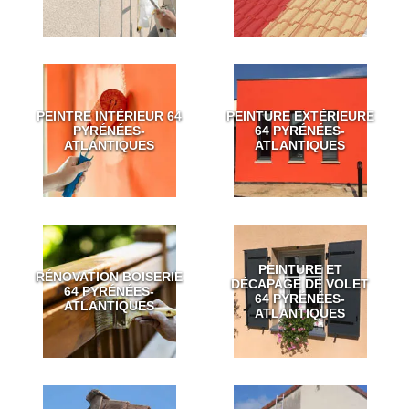
PEINTRE INTÉRIEUR 64
PEINTURE EXTÉRIEURE
PYRÉNÉES-
64 PYRÉNÉES-
ATLANTIQUES
ATLANTIQUES
PEINTURE ET
RÉNOVATION BOISERIE
DÉCAPAGE DE VOLET
64 PYRÉNÉES-
64 PYRÉNÉES-
ATLANTIQUES
ATLANTIQUES