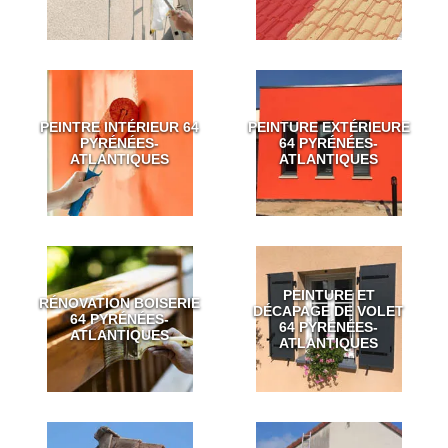
PEINTRE INTÉRIEUR 64
PEINTURE EXTÉRIEURE
PYRÉNÉES-
64 PYRÉNÉES-
ATLANTIQUES
ATLANTIQUES
PEINTURE ET
RÉNOVATION BOISERIE
DÉCAPAGE DE VOLET
64 PYRÉNÉES-
64 PYRÉNÉES-
ATLANTIQUES
ATLANTIQUES