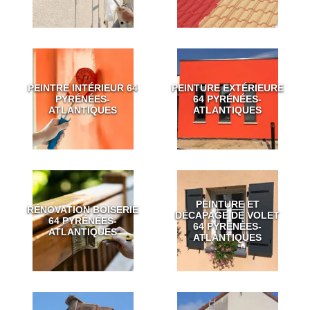
PEINTRE INTÉRIEUR 64
PEINTURE EXTÉRIEURE
PYRÉNÉES-
64 PYRÉNÉES-
ATLANTIQUES
ATLANTIQUES
PEINTURE ET
RÉNOVATION BOISERIE
DÉCAPAGE DE VOLET
64 PYRÉNÉES-
64 PYRÉNÉES-
ATLANTIQUES
ATLANTIQUES