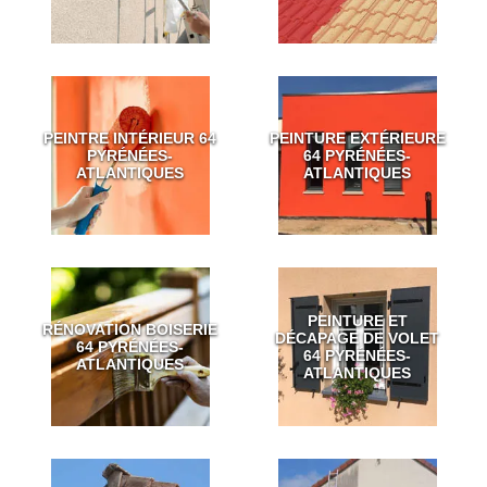
PEINTRE INTÉRIEUR 64
PEINTURE EXTÉRIEURE
PYRÉNÉES-
64 PYRÉNÉES-
ATLANTIQUES
ATLANTIQUES
PEINTURE ET
RÉNOVATION BOISERIE
DÉCAPAGE DE VOLET
64 PYRÉNÉES-
64 PYRÉNÉES-
ATLANTIQUES
ATLANTIQUES