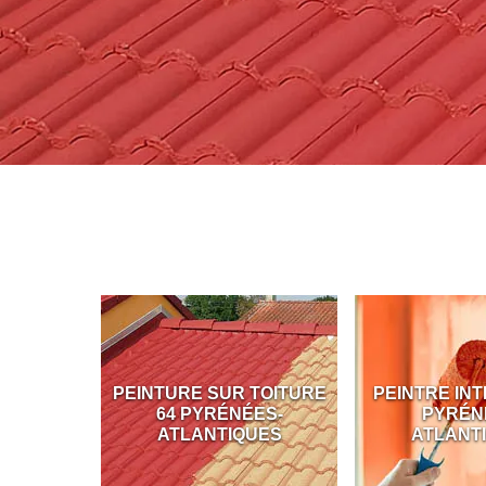
ÇADE 64
PEINTURE SUR TOITURE
PEINTRE INT
S-
64 PYRÉNÉES-
PYRÉN
UES
ATLANTIQUES
ATLANT