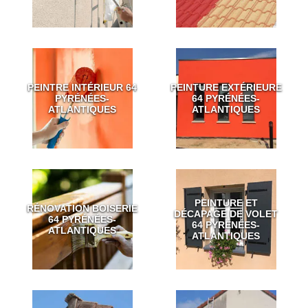
PEINTRE INTÉRIEUR 64
PEINTURE EXTÉRIEURE
PYRÉNÉES-
64 PYRÉNÉES-
ATLANTIQUES
ATLANTIQUES
PEINTURE ET
RÉNOVATION BOISERIE
DÉCAPAGE DE VOLET
64 PYRÉNÉES-
64 PYRÉNÉES-
ATLANTIQUES
ATLANTIQUES