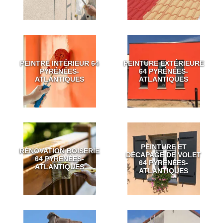
PEINTRE INTÉRIEUR 64
PEINTURE EXTÉRIEURE
PYRÉNÉES-
64 PYRÉNÉES-
ATLANTIQUES
ATLANTIQUES
PEINTURE ET
RÉNOVATION BOISERIE
DÉCAPAGE DE VOLET
64 PYRÉNÉES-
64 PYRÉNÉES-
ATLANTIQUES
ATLANTIQUES