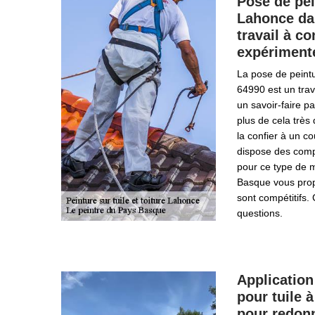
Pose de pei
Lahonce dan
travail à c
expériment
La pose de peintu
64990 est un trav
un savoir-faire pa
plus de cela très 
la confier à un c
dispose des comp
pour ce type de m
Basque vous prop
sont compétitifs.
questions.
Application
pour tuile 
pour redon