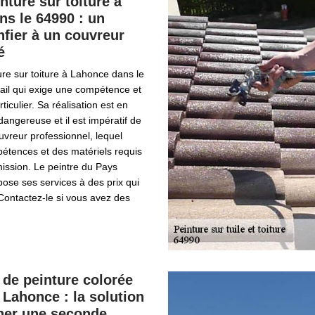
nture sur toiture à
s le 64990 : un
onfier à un couvreur
é
re sur toiture à Lahonce dans le
ail qui exige une compétence et
rticulier. Sa réalisation est en
dangereuse et il est impératif de
ouvreur professionnel, lequel
étences et des matériels requis
ission. Le peintre du Pays
ose ses services à des prix qui
 Contactez-le si vous avez des
 de peinture colorée
à Lahonce : la solution
ner une seconde