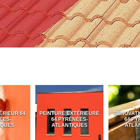
ÉRIEUR 64
PEINTURE EXTÉRIEURE
RÉNOVATI
ÉES-
64 PYRÉNÉES-
64 PY
IQUES
ATLANTIQUES
ATLA