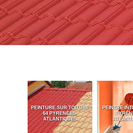
ÇADE 64
PEINTURE SUR TOITURE
PEINTRE INT
S-
64 PYRÉNÉES-
PYRÉN
UES
ATLANTIQUES
ATLANT