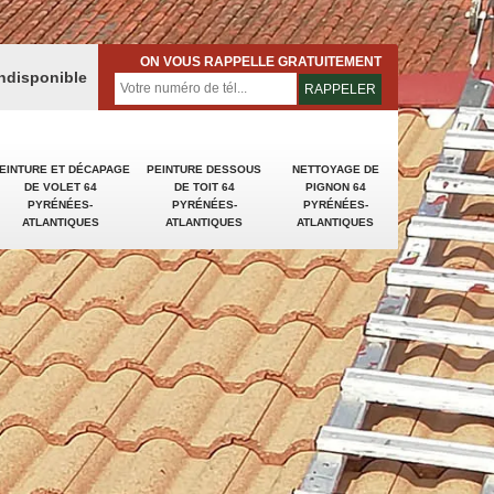
ON VOUS RAPPELLE GRATUITEMENT
indisponible
EINTURE ET DÉCAPAGE
PEINTURE DESSOUS
NETTOYAGE DE
DE VOLET 64
DE TOIT 64
PIGNON 64
PYRÉNÉES-
PYRÉNÉES-
PYRÉNÉES-
ATLANTIQUES
ATLANTIQUES
ATLANTIQUES