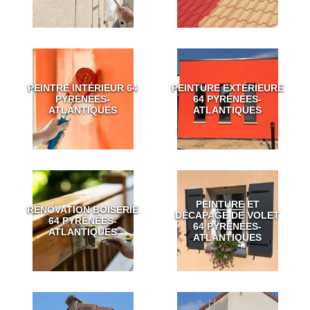
PEINTRE INTÉRIEUR 64
PEINTURE EXTÉRIEURE
PYRÉNÉES-
64 PYRÉNÉES-
ATLANTIQUES
ATLANTIQUES
PEINTURE ET
RÉNOVATION BOISERIE
DÉCAPAGE DE VOLET
64 PYRÉNÉES-
64 PYRÉNÉES-
ATLANTIQUES
ATLANTIQUES