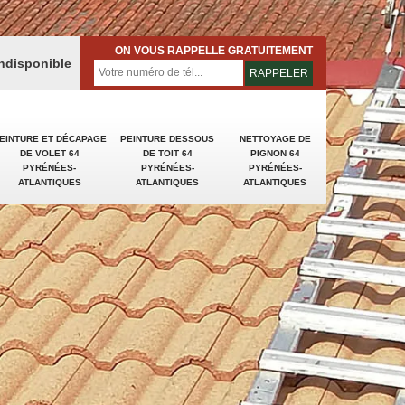
ON VOUS RAPPELLE GRATUITEMENT
indisponible
EINTURE ET DÉCAPAGE
PEINTURE DESSOUS
NETTOYAGE DE
DE VOLET 64
DE TOIT 64
PIGNON 64
PYRÉNÉES-
PYRÉNÉES-
PYRÉNÉES-
ATLANTIQUES
ATLANTIQUES
ATLANTIQUES