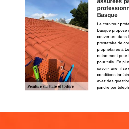
assurées pa
professionn
Basque
Le couvreur prof
Basque propose s
couverture dans les
prestataire de c
propriétaires à L
notamment pour l’
pour tuile. En pl
savoir-faire, il s
conditions tarifai
avez des question
joindre par télép