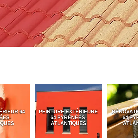
ÉRIEUR 64
PEINTURE EXTÉRIEURE
RÉNOVATI
ÉES-
64 PYRÉNÉES-
64 PY
IQUES
ATLANTIQUES
ATLA