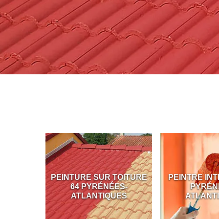
ÇADE 64
PEINTURE SUR TOITURE
PEINTRE INT
S-
64 PYRÉNÉES-
PYRÉN
UES
ATLANTIQUES
ATLANT