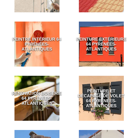
PEINTRE INTÉRIEUR 64
PEINTURE EXTÉRIEURE
PYRÉNÉES-
64 PYRÉNÉES-
ATLANTIQUES
ATLANTIQUES
PEINTURE ET
RÉNOVATION BOISERIE
DÉCAPAGE DE VOLET
64 PYRÉNÉES-
64 PYRÉNÉES-
ATLANTIQUES
ATLANTIQUES