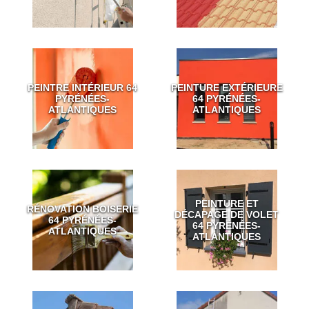
PEINTRE INTÉRIEUR 64
PEINTURE EXTÉRIEURE
PYRÉNÉES-
64 PYRÉNÉES-
ATLANTIQUES
ATLANTIQUES
PEINTURE ET
RÉNOVATION BOISERIE
DÉCAPAGE DE VOLET
64 PYRÉNÉES-
64 PYRÉNÉES-
ATLANTIQUES
ATLANTIQUES