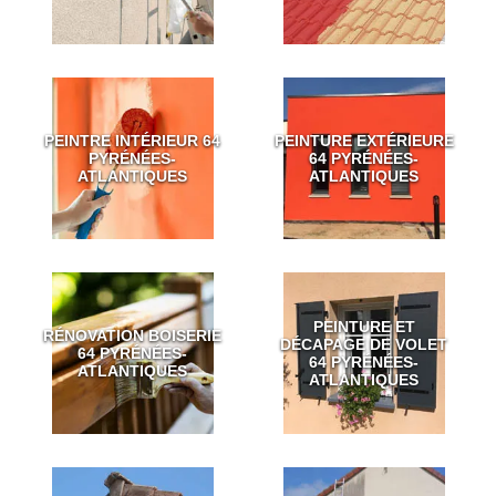
PEINTRE INTÉRIEUR 64
PEINTURE EXTÉRIEURE
PYRÉNÉES-
64 PYRÉNÉES-
ATLANTIQUES
ATLANTIQUES
PEINTURE ET
RÉNOVATION BOISERIE
DÉCAPAGE DE VOLET
64 PYRÉNÉES-
64 PYRÉNÉES-
ATLANTIQUES
ATLANTIQUES