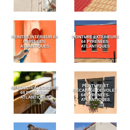
PEINTRE INTÉRIEUR 64
PEINTURE EXTÉRIEURE
PYRÉNÉES-
64 PYRÉNÉES-
ATLANTIQUES
ATLANTIQUES
PEINTURE ET
RÉNOVATION BOISERIE
DÉCAPAGE DE VOLET
64 PYRÉNÉES-
64 PYRÉNÉES-
ATLANTIQUES
ATLANTIQUES