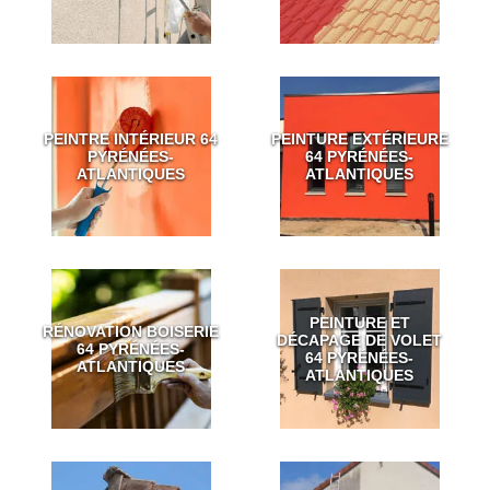
PEINTRE INTÉRIEUR 64
PEINTURE EXTÉRIEURE
PYRÉNÉES-
64 PYRÉNÉES-
ATLANTIQUES
ATLANTIQUES
PEINTURE ET
RÉNOVATION BOISERIE
DÉCAPAGE DE VOLET
64 PYRÉNÉES-
64 PYRÉNÉES-
ATLANTIQUES
ATLANTIQUES