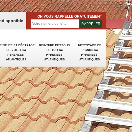
ON VOUS RAPPELLE GRATUITEMENT
indisponible
EINTURE ET DÉCAPAGE
PEINTURE DESSOUS
NETTOYAGE DE
DE VOLET 64
DE TOIT 64
PIGNON 64
PYRÉNÉES-
PYRÉNÉES-
PYRÉNÉES-
ATLANTIQUES
ATLANTIQUES
ATLANTIQUES