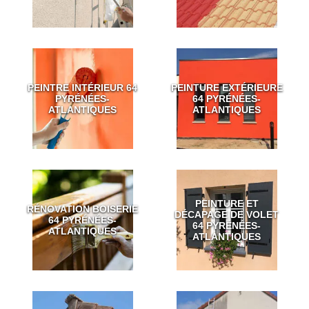
PEINTRE INTÉRIEUR 64
PEINTURE EXTÉRIEURE
PYRÉNÉES-
64 PYRÉNÉES-
ATLANTIQUES
ATLANTIQUES
PEINTURE ET
RÉNOVATION BOISERIE
DÉCAPAGE DE VOLET
64 PYRÉNÉES-
64 PYRÉNÉES-
ATLANTIQUES
ATLANTIQUES