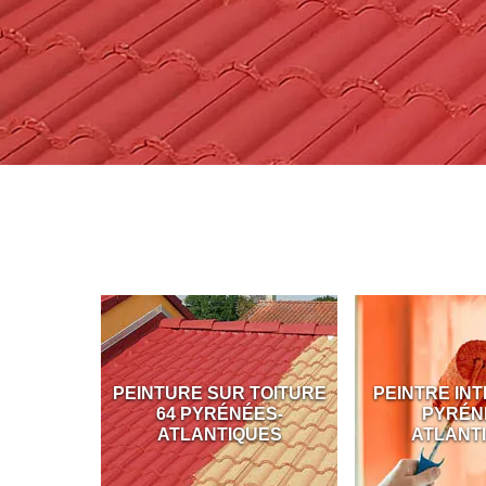
DE 64
PEINTURE SUR TOITURE
PEINTRE INTÉR
64 PYRÉNÉES-
PYRÉNÉE
S
ATLANTIQUES
ATLANTIQ