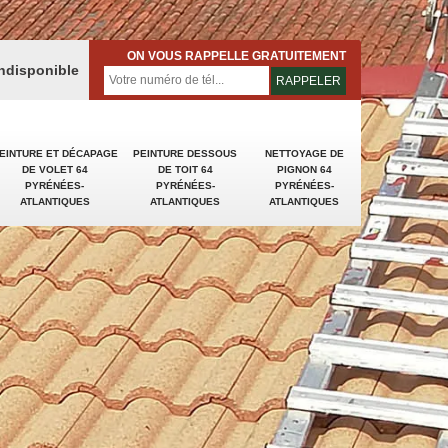
ON VOUS RAPPELLE GRATUITEMENT
indisponible
EINTURE ET DÉCAPAGE
PEINTURE DESSOUS
NETTOYAGE DE
DE VOLET 64
DE TOIT 64
PIGNON 64
PYRÉNÉES-
PYRÉNÉES-
PYRÉNÉES-
ATLANTIQUES
ATLANTIQUES
ATLANTIQUES