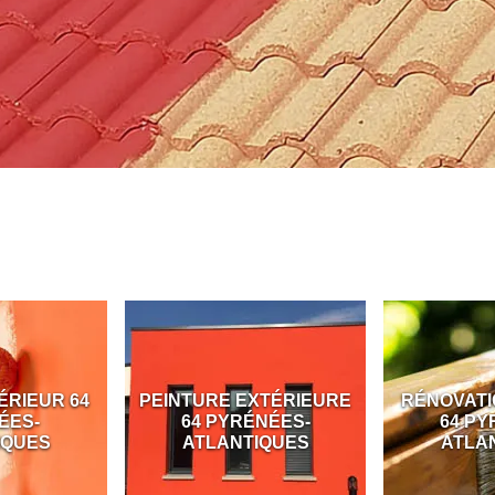
IEUR 64
PEINTURE EXTÉRIEURE
RÉNOVATION
S-
64 PYRÉNÉES-
64 PYRÉ
UES
ATLANTIQUES
ATLANT