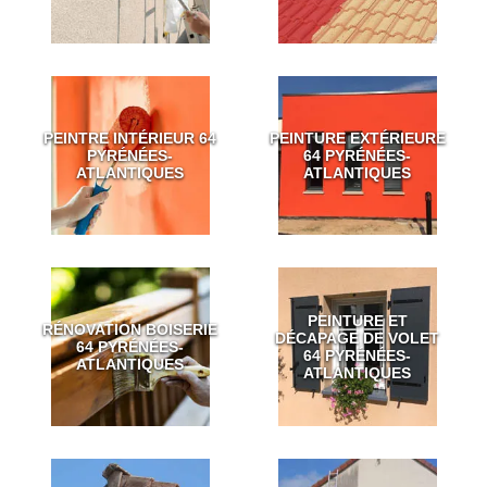
PEINTRE INTÉRIEUR 64
PEINTURE EXTÉRIEURE
PYRÉNÉES-
64 PYRÉNÉES-
ATLANTIQUES
ATLANTIQUES
PEINTURE ET
RÉNOVATION BOISERIE
DÉCAPAGE DE VOLET
64 PYRÉNÉES-
64 PYRÉNÉES-
ATLANTIQUES
ATLANTIQUES