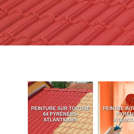
ÇADE 64
PEINTURE SUR TOITURE
PEINTRE INT
S-
64 PYRÉNÉES-
PYRÉN
UES
ATLANTIQUES
ATLANT