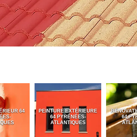
ÉRIEUR 64
PEINTURE EXTÉRIEURE
RÉNOVATI
ÉES-
64 PYRÉNÉES-
64 PY
IQUES
ATLANTIQUES
ATLA