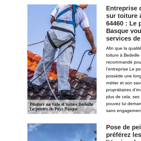
Entreprise 
sur toiture 
64460 : Le 
Basque vou
services de
Afin que la qualit
toiture à Bedeille
recommandé pour
l’entreprise Le p
possède une long
métier et son sav
propriétaires d’i
plus de cela, ses
pouvez lui deman
sans engagement
Pose de pein
préférez le