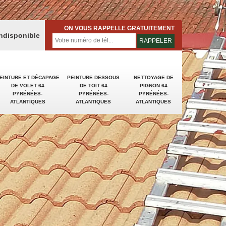
ON VOUS RAPPELLE GRATUITEMENT
indisponible
EINTURE ET DÉCAPAGE
PEINTURE DESSOUS
NETTOYAGE DE
DE VOLET 64
DE TOIT 64
PIGNON 64
PYRÉNÉES-
PYRÉNÉES-
PYRÉNÉES-
ATLANTIQUES
ATLANTIQUES
ATLANTIQUES