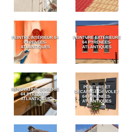
PEINTRE INTÉRIEUR 64
PEINTURE EXTÉRIEURE
PYRÉNÉES-
64 PYRÉNÉES-
ATLANTIQUES
ATLANTIQUES
PEINTURE ET
RÉNOVATION BOISERIE
DÉCAPAGE DE VOLET
64 PYRÉNÉES-
64 PYRÉNÉES-
ATLANTIQUES
ATLANTIQUES